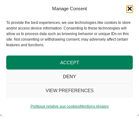
Patrimoine historique
Manage Consent
Un bâtiment classé qui conserve son âme. La
To provide the best experiences, we use technologies like cookies to store
rénovation valorise l’existant et réconcilie
and/or access device information. Consenting to these technologies will
allow us to process data such as browsing behavior or unique IDs on this
charme patrimonial et confort actuel.
site. Not consenting or withdrawing consent, may adversely affect certain
features and functions.
ACCEPT
DENY
VIEW PREFERENCES
Politique relative aux cookies
Mentions légales