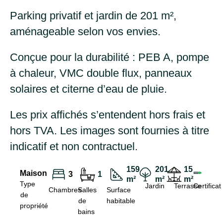
Parking privatif et jardin de 201 m²,
aménageable selon vos envies.
Conçue pour la durabilité : PEB A, pompe
à chaleur, VMC double flux, panneaux
solaires et citerne d’eau de pluie.
Les prix affichés s’entendent hors frais et
hors TVA. Les images sont fournies à titre
indicatif et non contractuel.
159
201
15
Maison
3
1
m²
m²
m²
Type
Jardin
Terrasse
Certificat
Chambres
Salles
Surface
de
de
habitable
propriété
bains