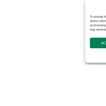
To provide t
NOS PROJETS
device infor
as browsing 
may adversel
AC
éressés par nos projets ? N’hésitez pas à n
0497 999 444