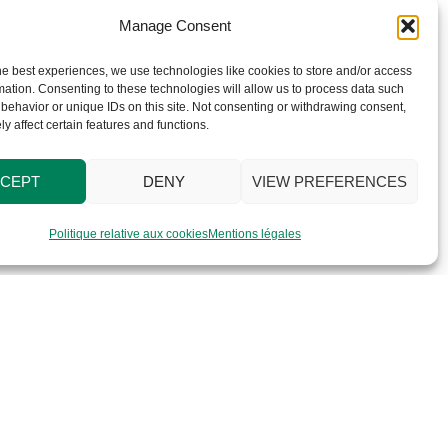
Manage Consent
he best experiences, we use technologies like cookies to store and/or access
APPARTEMENTS
mation. Consenting to these technologies will allow us to process data such
behavior or unique IDs on this site. Not consenting or withdrawing consent,
y affect certain features and functions.
CEPT
DENY
VIEW PREFERENCES
Politique relative aux cookies
Mentions légales
ous contacter.